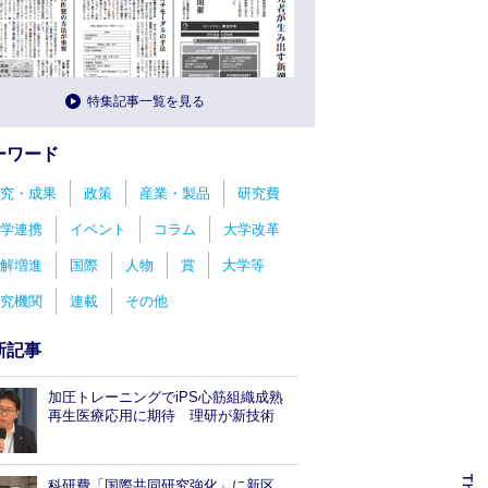
特集記事一覧を見る
ーワード
究・成果
政策
産業・製品
研究費
学連携
イベント
コラム
大学改革
解増進
国際
人物
賞
大学等
究機関
連載
その他
新記事
加圧トレーニングでiPS心筋組織成熟
再生医療応用に期待 理研が新技術
科研費「国際共同研究強化」に新区