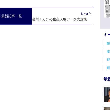
Next 》
最新記事一覧
温州ミカンの生産現場データ大規模解析 農薬・肥料削減で土壌改善
キ
研
産
理
研
最