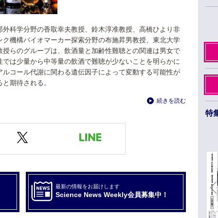
部外科学分野の香取幸夫教授、鈴木淳准教授、高橋ひより非
ンク機構バイオマーカー探索分野の布施昇男教授、東北大学
教授らのグループは、飲酒量と加齢性難聴との関連は男女で
性では少量から中等量の飲酒で難聴が少ないことを明らかに
アルコール代謝に関わる遺伝因子によって変動する可能性が
ると期待される。
続きを読む
特
日本薬学会第145年会 ３月26日から29日まで
福岡市のベイサイドエリアで開催
最新の情報をお届けします
Science News Weekly会員募集中！