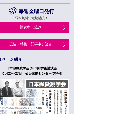
毎週金曜日発行
送料無料で定期購読！
購読申し込み
広告・特集・記事申し込み
集ページ紹介
日本顕微鏡学会 第82回学術講演会
つくばフォーラム
５月25～27日 仙台国際センターで開催
５月２７日、２