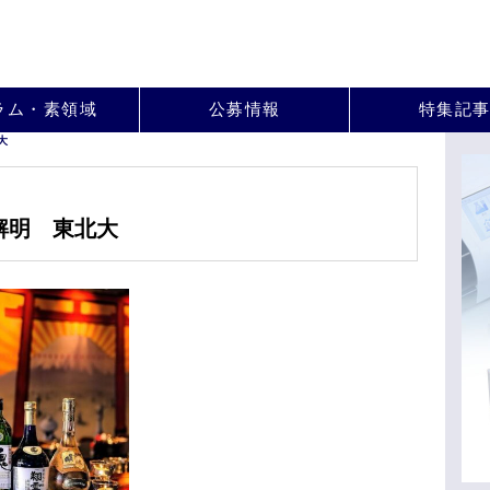
。
ラム・素領域
公募情報
特集記
大
解明 東北大