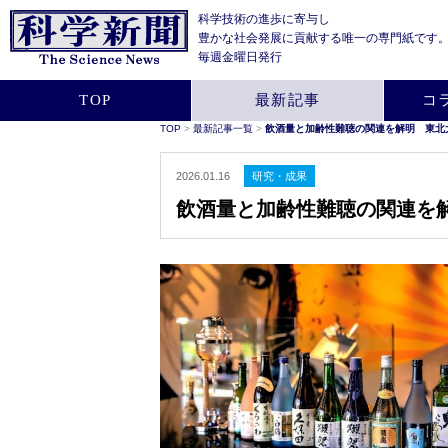
科学技術の進歩に寄与し
豊かな社会発展に貢献する
唯一の専門紙です
毎週金曜日発行
TOP
最新記事
コ
TOP
>
最新記事一覧
>
飲酒量と加齢性難聴の関連を解明 東北
2026.01.16
研究・成果
飲酒量と加齢性難聴の関連を