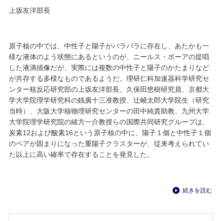
上坂友洋部長
原子核の中では、中性子と陽子がバラバラに存在し、あたかも一
様な液体のよう状態にあるというのが、ニールス・ボーアの提唱
した液滴描像だが、実際には複数の中性子と陽子のかたまりなど
が共存する多様なものであるようだ。理研仁科加速器科学研究セ
ンター核反応研究部の上坂友洋部長、久保田悠樹研究員、京都大
学大学院理学研究科の銭廣十三准教授、辻崚太郎大学院生（研究
当時）、大阪大学核物理研究センターの田中純貴助教、九州大学
大学院理学研究院の緒方一介教授らの国際共同研究グループは、
炭素12および酸素16という原子核の中に、陽子１個と中性子１個
のペアが固まりになった重陽子クラスターが、従来考えられてい
た以上に高い確率で存在することを発見した。
続きを読む