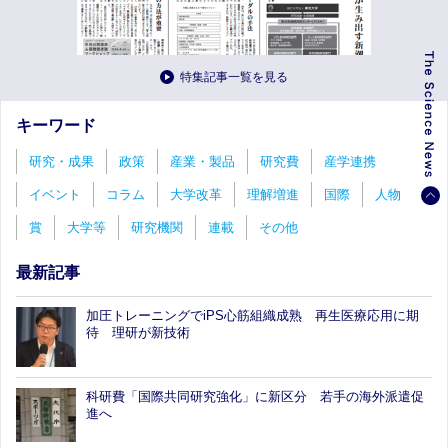
特集記事一覧を見る
キーワード
研究・成果
政策
産業・製品
研究費
産学連携
イベント
コラム
大学改革
理解増進
国際
人物
賞
大学等
研究機関
連載
その他
最新記事
加圧トレーニングでiPS心筋組織成熟 再生医療応用に期
待 理研が新技術
科研費「国際共同研究強化」に新区分 若手の海外派遣促
進へ