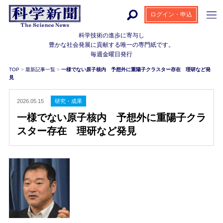
ログイン・申込
科学技術の進歩に寄与し
豊かな社会発展に貢献する
唯一の専門紙です。
毎週金曜日発行
TOP
>
最新記事一覧
>
一様でない原子核内 予想外に重陽子クラスター存在 理研など発
見
2026.05.15
研究・成果
一様でない原子核内 予想外に重陽子クラ
スター存在 理研など発見