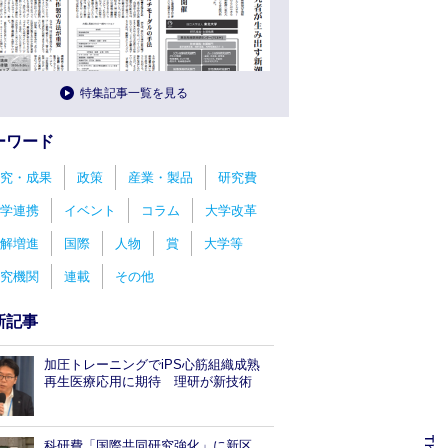
特集記事一覧を見る
ーワード
究・成果
政策
産業・製品
研究費
学連携
イベント
コラム
大学改革
解増進
国際
人物
賞
大学等
究機関
連載
その他
新記事
加圧トレーニングでiPS心筋組織成熟
再生医療応用に期待 理研が新技術
科研費「国際共同研究強化」に新区