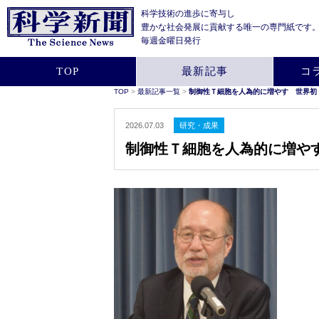
科学技術の進歩に寄与し
豊かな社会発展に貢献する
唯一の専門紙です
毎週金曜日発行
TOP
最新記事
コ
TOP
>
最新記事一覧
>
制御性Ｔ細胞を人為的に増やす 世界初
2026.07.03
研究・成果
制御性Ｔ細胞を人為的に増や