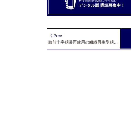
科学新聞を気軽に持ち運び
デジタル版 購読募集中！
《 Prev
膝前十字靱帯再建用の組織再生型靱帯 早大・東京女子医大など第１症例の移植手術