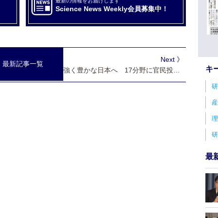
最新の情報をお届けします
Science News Weekly会員募集中！
Next 》
最新記事一覧
キ
強く豊かな日本へ 17分野に官民投資370兆円
研
産
理
研
最