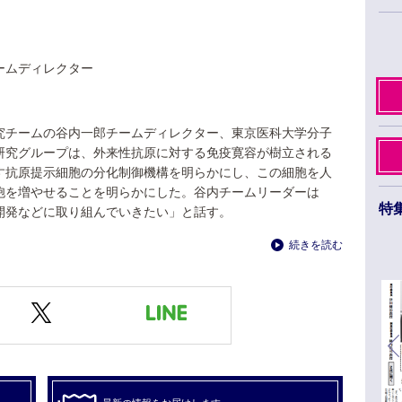
ームディレクター
究チームの谷内一郎チームディレクター、東京医科大学分子
研究グループは、外来性抗原に対する免疫寛容が樹立される
す抗原提示細胞の分化制御機構を明らかにし、この細胞を人
胞を増やせることを明らかにした。谷内チームリーダーは
特
開発などに取り組んでいきたい」と話す。
日本薬学会第145年会 ３月26日から29日まで
続きを読む
福岡市のベイサイドエリアで開催