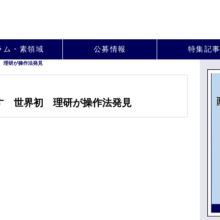
。
ラム・素領域
公募情報
特集記
 理研が操作法発見
す 世界初 理研が操作法発見