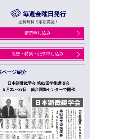
毎週金曜日発行
送料無料で定期購読！
購読申し込み
広告・特集・記事申し込み
集ページ紹介
日本顕微鏡学会 第82回学術講演会
つくばフォーラム
５月25～27日 仙台国際センターで開催
５月２７日、２