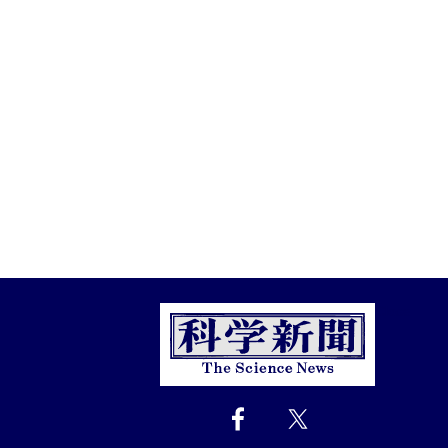
Close