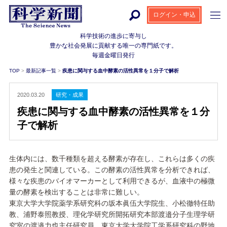
ログイン・申込
科学技術の進歩に寄与し
豊かな社会発展に貢献する
唯一の専門紙です。
毎週金曜日発行
TOP
>
最新記事一覧
>
疾患に関与する血中酵素の活性異常を１分子で解析
2020.03.20
研究・成果
疾患に関与する血中酵素の活性異常を１分
子で解析
生体内には、数千種類を超える酵素が存在し、これらは多くの疾
患の発生と関連している。この酵素の活性異常を分析できれば、
様々な疾患のバイオマーカーとして利用できるが、血液中の極微
量の酵素を検出することは非常に難しい。
東京大学大学院薬学系研究科の坂本眞伍大学院生、小松徹特任助
教、浦野泰照教授、理化学研究所開拓研究本部渡邉分子生理学研
究室の渡邉力也主任研究員、東京大学大学院工学系研究科の野地