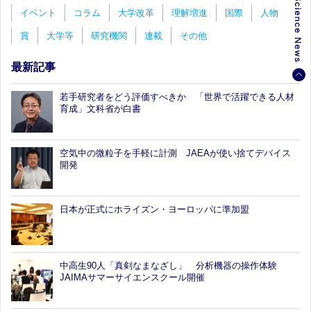
イベント
コラム
大学改革
理解増進
国際
人物
賞
大学等
研究機関
連載
その他
最新記事
若手研究者をどう評価すべきか 「世界で活躍できる人材
育成」文科省が白書
空気中の微粒子を手軽に計測 JAEAが使い捨てデバイス
開発
日本が正式にホライズン・ヨーロッパに準加盟
中高生90人「真剣なまなざし」 分析機器の操作体験
JAIMAサマーサイエンスクール開催