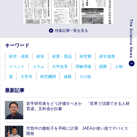
特集記事一覧を見る
キーワード
研究・成果
政策
産業・製品
研究費
産学連携
イベント
コラム
大学改革
理解増進
国際
人物
賞
大学等
研究機関
連載
その他
最新記事
若手研究者をどう評価すべきか 「世界で活躍できる人材
育成」文科省が白書
空気中の微粒子を手軽に計測 JAEAが使い捨てデバイス
開発