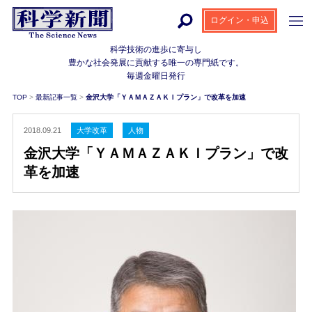
ログイン・申込
科学技術の進歩に寄与し
豊かな社会発展に貢献する
唯一の専門紙です。
毎週金曜日発行
TOP
>
最新記事一覧
>
金沢大学「ＹＡＭＡＺＡＫＩプラン」で改革を加速
2018.09.21
大学改革
人物
金沢大学「ＹＡＭＡＺＡＫＩプラン」で改
革を加速