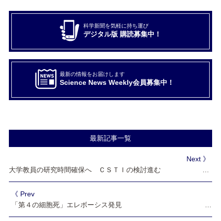
科学新聞を気軽に持ち運び
デジタル版 購読募集中！
最新の情報をお届けします
Science News Weekly会員募集中！
最新記事一覧
Next 》
大学教員の研究時間確保へ ＣＳＴＩの検討進む 機器の共用進まぬ現状に一石
《 Prev
「第４の細胞死」エレボーシス発見 理研、腸の恒常性維持の定説覆す