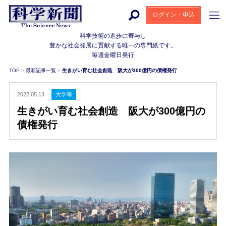
ログイン・申込
科学技術の進歩に寄与し
豊かな社会発展に貢献する
唯一の専門紙です。
毎週金曜日発行
TOP
>
最新記事一覧
>
生きがい育む社会創造 阪大が300億円の債権発行
2022.05.13
大学等
生きがい育む社会創造 阪大が300億円の
債権発行