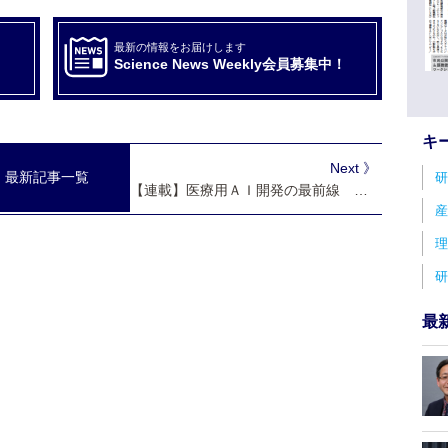
最新の情報をお届けします
Science News Weekly会員募集中！
キ
Next 》
最新記事一覧
研
【連載】医療用ＡＩ開発の最前線 東北大学の事例紹介 ③誤嚥性肺炎減らしたい 金髙弘恭教授の取り組み
産
理
研
最