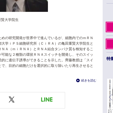
大学院生
ための研究開発が世界中で進んでいるが、細胞内でのｍＲＮ
都大学ｉＰＳ細胞研究所（ＣｉＲＡ）の亀田重賢大学院生と
ＲＮＡ（ｍｉＲＮＡ）とＲＮＡ結合タンパク質を検知するこ
が可能な２種類の環状ＲＮＡスイッチを開発し、そのスイッ
特
続的に遺伝子誘導ができることを示した。齊藤教授は「スイ
とで、目的の細胞だけを選択的に取り除いたり再生させると
日本薬学会第145年会 ３月26日から29日まで
日本顕微鏡
福岡市のベイサイドエリアで開催
５月25～27
続きを読む