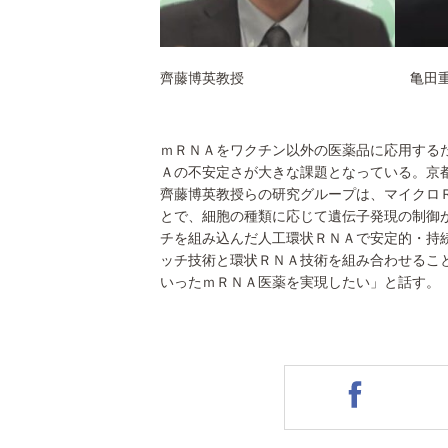
齊藤博英教授 亀田重賢
ｍＲＮＡをワクチン以外の医薬品に応用する
Ａの不安定さが大きな課題となっている。京
齊藤博英教授らの研究グループは、マイクロ
とで、細胞の種類に応じて遺伝子発現の制御
チを組み込んだ人工環状ＲＮＡで安定的・持
ッチ技術と環状ＲＮＡ技術を組み合わせるこ
いったｍＲＮＡ医薬を実現したい」と話す。