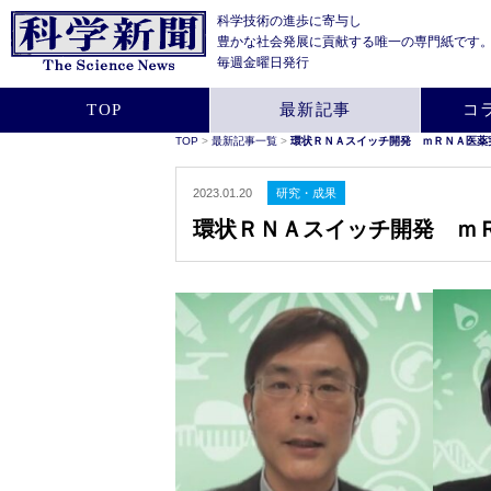
科学技術の進歩に寄与し
豊かな社会発展に貢献する
唯一の専門紙です
毎週金曜日発行
TOP
最新記事
コ
TOP
>
最新記事一覧
>
環状ＲＮＡスイッチ開発 ｍＲＮＡ医薬実
2023.01.20
研究・成果
環状ＲＮＡスイッチ開発 ｍＲ