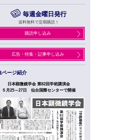
毎週金曜日発行
送料無料で定期購読！
購読申し込み
広告・特集・記事申し込み
集ページ紹介
学会 第82回学術講演会
つくばフォーラム2026
日 仙台国際センターで開催
５月２７日、２８日開催へ