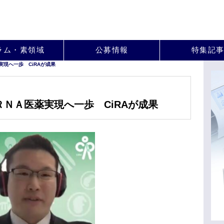
。
ラム・素領域
公募情報
特集記
現へ一歩 CiRAが成果
ＮＡ医薬実現へ一歩 CiRAが成果