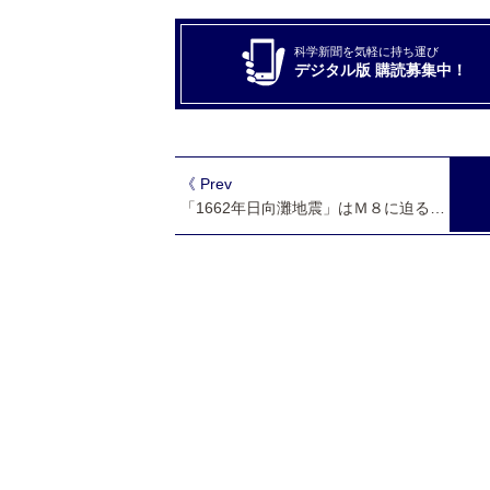
科学新聞を気軽に持ち運び
デジタル版 購読募集中！
《 Prev
「1662年日向灘地震」はＭ８に迫る巨大地震か 京大防災研など新見解