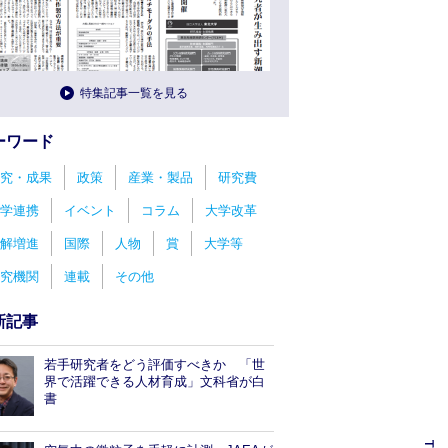
特集記事一覧を見る
ーワード
究・成果
政策
産業・製品
研究費
学連携
イベント
コラム
大学改革
解増進
国際
人物
賞
大学等
究機関
連載
その他
新記事
若手研究者をどう評価すべきか 「世
界で活躍できる人材育成」文科省が白
書