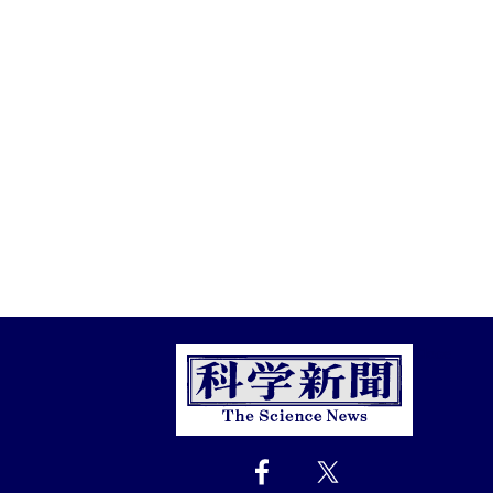
Close