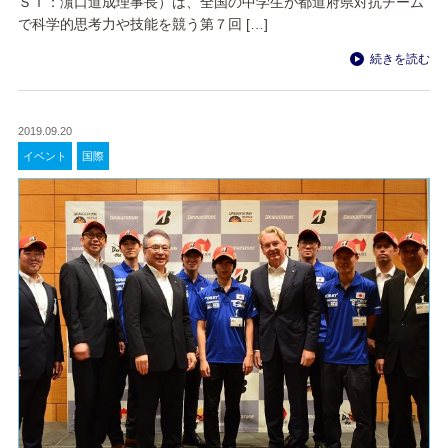
ＳＴ：濵口道成理事長）は、全国の中学生が都道府県対抗チーム
で科学的思考力や技能を競う第７回 […]
続きを読む
2019.09.20
イベント
国際