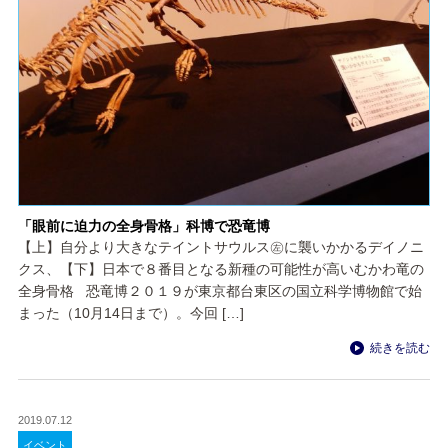
「眼前に迫力の全身骨格」科博で恐竜博
【上】自分より大きなテイントサウルス㊧に襲いかかるデイノニ
クス、【下】日本で８番目となる新種の可能性が高いむかわ竜の
全身骨格 恐竜博２０１９が東京都台東区の国立科学博物館で始
まった（10月14日まで）。今回 […]
続きを読む
2019.07.12
イベント