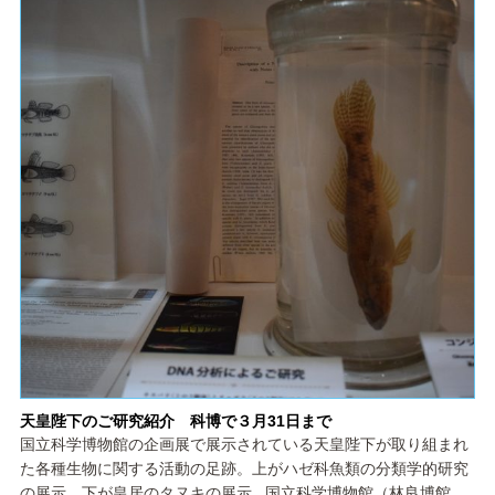
天皇陛下のご研究紹介 科博で３月31日まで
国立科学博物館の企画展で展示されている天皇陛下が取り組まれ
た各種生物に関する活動の足跡。上がハゼ科魚類の分類学的研究
の展示、下が皇居のタヌキの展示 国立科学博物館（林良博館