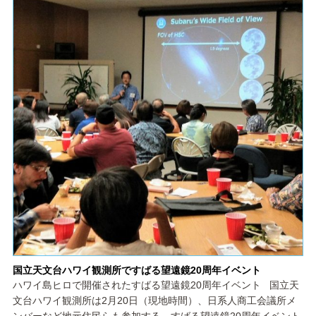
国立天文台ハワイ観測所ですばる望遠鏡20周年イベント
ハワイ島ヒロで開催されたすばる望遠鏡20周年イベント 国立天
文台ハワイ観測所は2月20日（現地時間）、日系人商工会議所メ
ンバーなど地元住民らも参加する、すばる望遠鏡20周年イベント