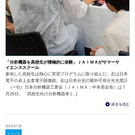
「分析機器を高校生が積極的に体験」ＪＡＩＭＡがサマーサ
イエンススクール
参加した高校生は熱心に実習プログラムに取り組んだ。左は日本
電子の卓上走査電子顕微鏡。右は日本分光の紫外可視分光光度計
（一社）日本分析機器工業会（ＪＡＩＭＡ：中本晃会長）は７
月26日、「高校生向け分析機器体 […]
続きを読む
2019.07.26
イベント