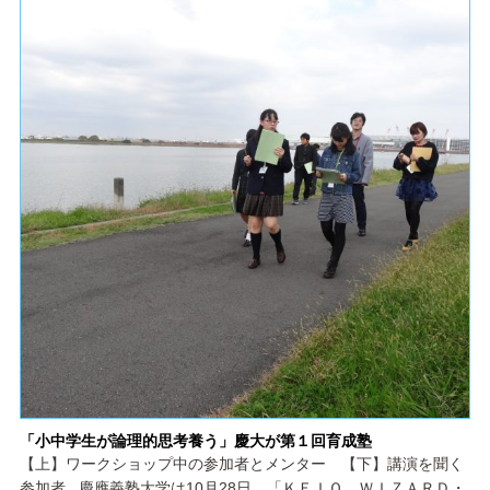
「小中学生が論理的思考養う」慶大が第１回育成塾
【上】ワークショップ中の参加者とメンター 【下】講演を聞く
参加者 慶應義塾大学は10月28日、「ＫＥＩＯ ＷＩＺＡＲＤ・