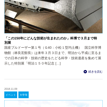
「この150年にどんな技術が生まれたのか」科博で３月まで特
別展
国産ブルドーザー第１号（Ｇ40：小松１型均土機） 国立科学博
物館（林良宏館長）は来年３月３日まで、明治から平成に至るま
での日本の科学・技術の歴史をたどる科学・技術遺産を集めて展
示した特別展「明治１５０年記念 […]
続きを読む
2018.11.09
イベント
大学等