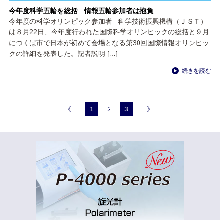
今年度科学五輪を総括 情報五輪参加者は抱負
今年度の科学オリンピック参加者 科学技術振興機構（ＪＳＴ）
は８月22日、今年度行われた国際科学オリンピックの総括と９月
につくば市で日本が初めて会場となる第30回国際情報オリンピッ
クの詳細を発表した。記者説明 […]
続きを読む
《
1
2
3
》