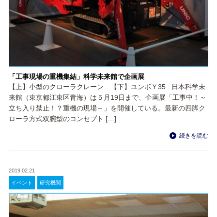
「工事現場の重機集結」科学未来館で企画展
【上】小型のクローラクレーン 【下】ユンボＹ35 日本科学未
来館（東京都江東区青海）は５月19日まで、企画展「工事中！～
立ち入り禁止！？重機の現場～」を開催している。最新の四脚ク
ローラ方式双腕型のコンセプト […]
続きを読む
2019.02.21
イベント
研究機関