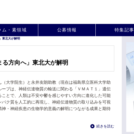
。
ラム・素領域
公募情報
特集記
」東北大が解明
まる方向へ」東北大が解明
ん（大学院生）と永井友朗助教（現在は福島県立医科大学助
ループは、神経伝達物質の輸送に関わる「ＶＭＡＴ１」遺伝
ることで、人類は不安や鬱を感じやすい方向に進化した可能
ンパク質を人工的に再現し、神経伝達物質の取り込みを可視
精神・神経疾患の生物学的意義の解明につながる成果と期待
続きを読む