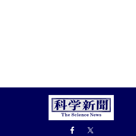
Close