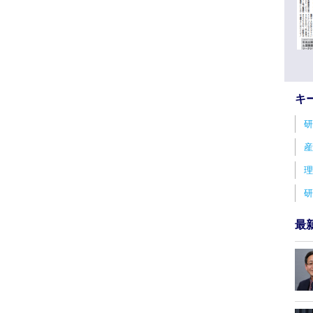
キ
研
産
理
研
最