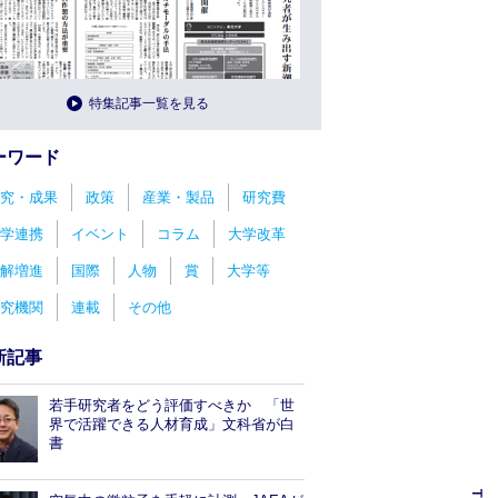
特集記事一覧を見る
ーワード
究・成果
政策
産業・製品
研究費
学連携
イベント
コラム
大学改革
解増進
国際
人物
賞
大学等
究機関
連載
その他
新記事
若手研究者をどう評価すべきか 「世
界で活躍できる人材育成」文科省が白
書