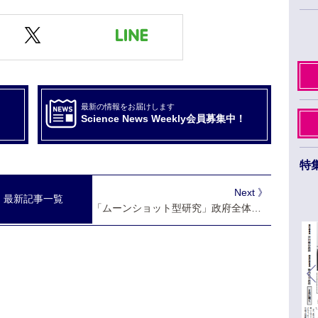
最新の情報をお届けします
Science News Weekly会員募集中！
特
日本薬学会第145年会 ３月26日から29日まで
Next 》
最新記事一覧
福岡市のベイサイドエリアで開催
「ムーンショット型研究」政府全体で1150億円の基金