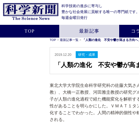
科学技術の進歩に寄与し
豊かな社会発展に貢献する
唯一の専門紙です
毎週金曜日発行
TOP
最新記事
コ
TOP
>
最新記事一覧
>
「人類の進化 不安や鬱が高まる方向へ
2019.12.20
研究・成果
「人類の進化 不安や鬱が高
東北大学大学院生命科学研究科の佐藤大気さ
教）、大橋一正教授、河田雅圭教授の研究グ
子が人類の進化過程で経た機能変化を解析す
性があることを明らかにした。ＶＭＡＴ１タ
化することでわかった。人間の精神的個性や
される。