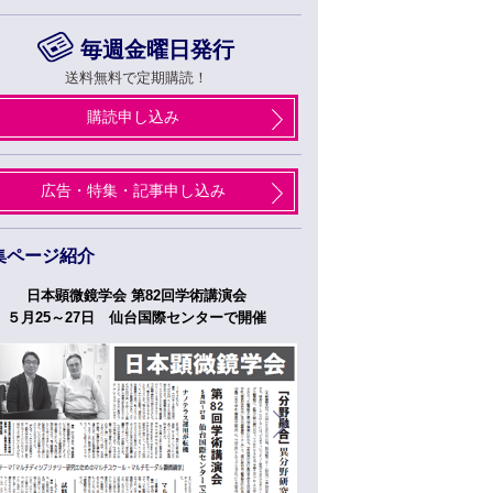
毎週金曜日発行
送料無料で定期購読！
購読申し込み
広告・特集・記事申し込み
集ページ紹介
日本顕微鏡学会 第82回学術講演会
つくばフォーラム
５月25～27日 仙台国際センターで開催
５月２７日、２