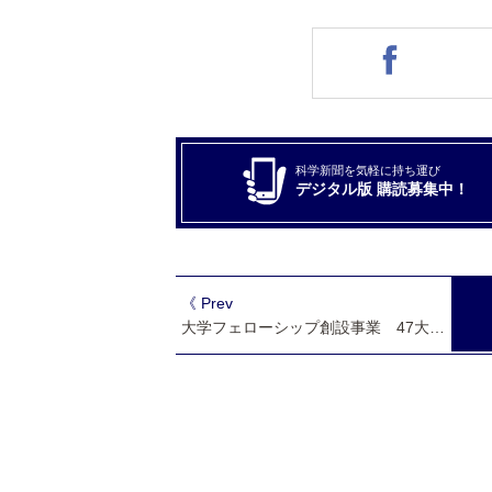
科学新聞を気軽に持ち運び
デジタル版 購読募集中！
《 Prev
大学フェローシップ創設事業 47大学の博士課程学生1065人支援