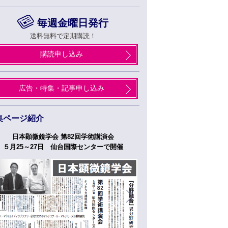
毎週金曜日発行
送料無料で定期購読！
購読申し込み
広告・特集・記事申し込み
集ページ紹介
日本顕微鏡学会 第82回学術講演会
つくばフォーラム
５月25～27日 仙台国際センターで開催
５月２７日、２