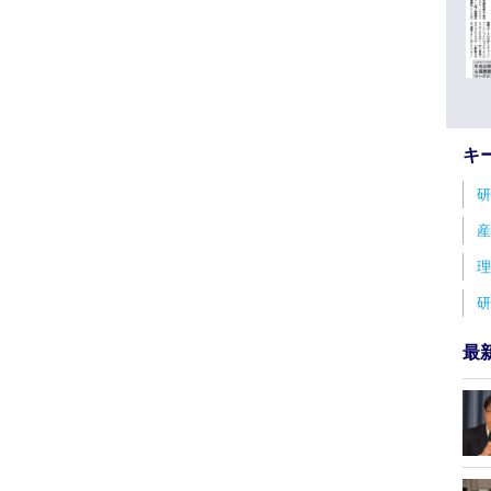
キ
研
産
理
研
最