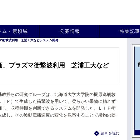
。
ラム・素領域
公募情報
特集記
マ衝撃波利用 芝浦工大などシステム開発
価」プラズマ衝撃波利用 芝浦工大など
基教授らの研究グループは、北海道大学大学院の梶原逸朗教
ＬＩＰ）で生成した衝撃波を用いて、柔らかい果物に触れず
価し、収穫時期を判断できるシステムを開発した。ＬＩＰ衝
生成し、その波動伝播速度の変化を観察することで果物の硬
続きを読む