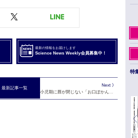
最新の情報をお届けします
Science News Weekly会員募集中！
特
日本薬学会第145年会 ３月26日から29日まで
Next 》
最新記事一覧
福岡市のベイサイドエリアで開催
小児期に唇が閉じない「お口ぽかん」 有病率30.7％