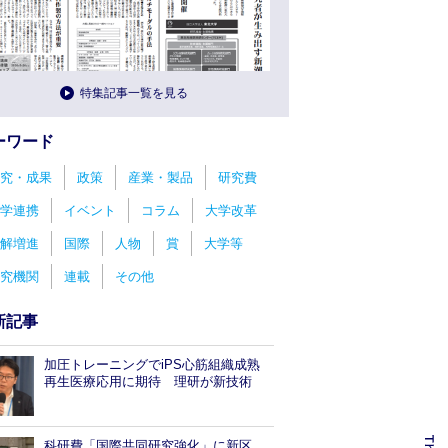
特集記事一覧を見る
ーワード
究・成果
政策
産業・製品
研究費
学連携
イベント
コラム
大学改革
解増進
国際
人物
賞
大学等
究機関
連載
その他
新記事
加圧トレーニングでiPS心筋組織成熟
再生医療応用に期待 理研が新技術
科研費「国際共同研究強化」に新区