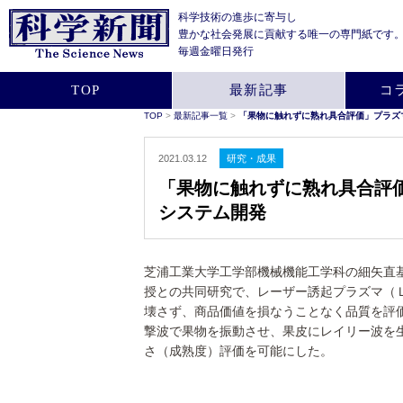
科学技術の進歩に寄与し
豊かな社会発展に貢献する
唯一の専門紙です
毎週金曜日発行
TOP
最新記事
コ
TOP
>
最新記事一覧
>
「果物に触れずに熟れ具合評価」プラズ
2021.03.12
研究・成果
「果物に触れずに熟れ具合評
システム開発
芝浦工業大学工学部機械機能工学科の細矢直
授との共同研究で、レーザー誘起プラズマ（
壊さず、商品価値を損なうことなく品質を評
撃波で果物を振動させ、果皮にレイリー波を
さ（成熟度）評価を可能にした。