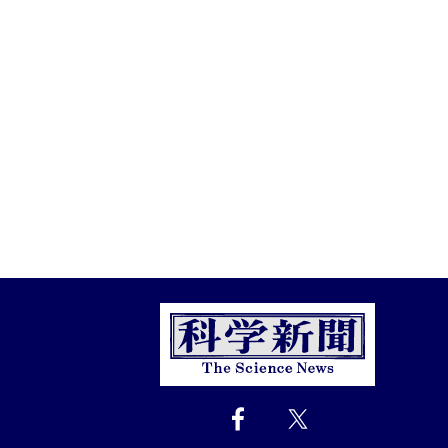
Close