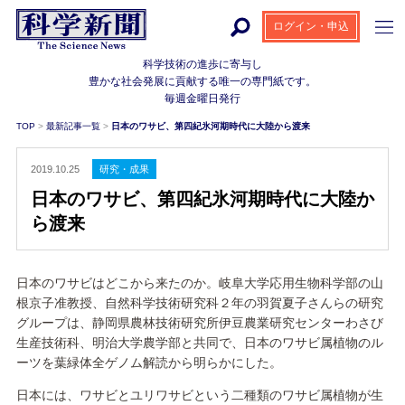
ログイン・申込
科学技術の進歩に寄与し
豊かな社会発展に貢献する
唯一の専門紙です。
毎週金曜日発行
TOP
>
最新記事一覧
>
日本のワサビ、第四紀氷河期時代に大陸から渡来
2019.10.25
研究・成果
日本のワサビ、第四紀氷河期時代に大陸か
ら渡来
日本のワサビはどこから来たのか。岐阜大学応用生物科学部の山
根京子准教授、自然科学技術研究科２年の羽賀夏子さんらの研究
グループは、静岡県農林技術研究所伊豆農業研究センターわさび
生産技術科、明治大学農学部と共同で、日本のワサビ属植物のル
ーツを葉緑体全ゲノム解読から明らかにした。
日本には、ワサビとユリワサビという二種類のワサビ属植物が生