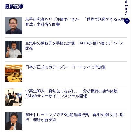
最新記事
若手研究者をどう評価すべきか 「世界で活躍できる人材
育成」文科省が白書
空気中の微粒子を手軽に計測 JAEAが使い捨てデバイス
開発
日本が正式にホライズン・ヨーロッパに準加盟
中高生90人「真剣なまなざし」 分析機器の操作体験
JAIMAサマーサイエンスクール開催
加圧トレーニングでiPS心筋組織成熟 再生医療応用に期
待 理研が新技術